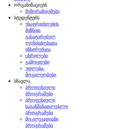
ორგანიზაციებს
მემორანდუმები
სტუდენტებს
უსაფრთხოების
მიზნით
გასატარებელ
ღონისძიებათა
ინსტრუქცია
ცხრილები
გამოცდები
უფლება-
მოვალეობები
სწავლა
პროფესიული
პროგრამები
პროფესიული
საგანმანათლებლო
პროგრამები
მოკლევადიანი
პროგრამები