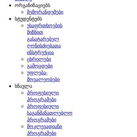
ორგანიზაციებს
მემორანდუმები
სტუდენტებს
უსაფრთხოების
მიზნით
გასატარებელ
ღონისძიებათა
ინსტრუქცია
ცხრილები
გამოცდები
უფლება-
მოვალეობები
სწავლა
პროფესიული
პროგრამები
პროფესიული
საგანმანათლებლო
პროგრამები
მოკლევადიანი
პროგრამები