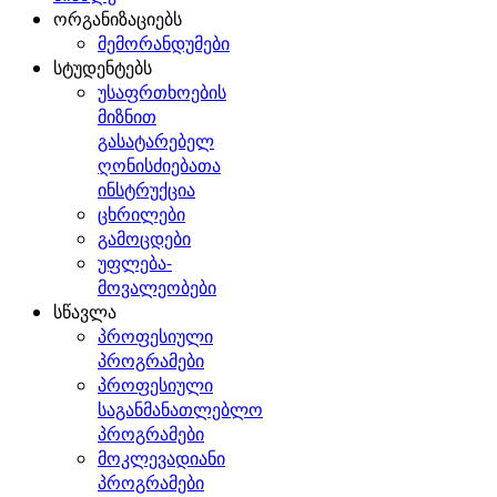
ორგანიზაციებს
მემორანდუმები
სტუდენტებს
უსაფრთხოების
მიზნით
გასატარებელ
ღონისძიებათა
ინსტრუქცია
ცხრილები
გამოცდები
უფლება-
მოვალეობები
სწავლა
პროფესიული
პროგრამები
პროფესიული
საგანმანათლებლო
პროგრამები
მოკლევადიანი
პროგრამები