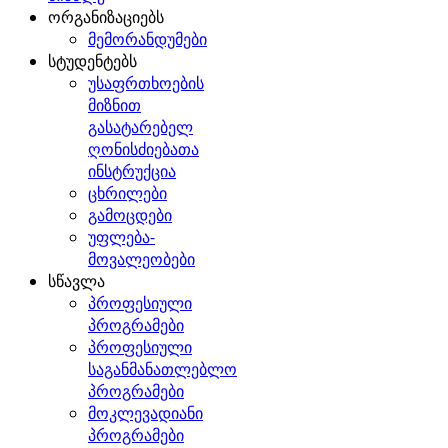
ორგანიზაციებს
მემორანდუმები
სტუდენტებს
უსაფრთხოების
მიზნით
გასატარებელ
ღონისძიებათა
ინსტრუქცია
ცხრილები
გამოცდები
უფლება-
მოვალეობები
სწავლა
პროფესიული
პროგრამები
პროფესიული
საგანმანათლებლო
პროგრამები
მოკლევადიანი
პროგრამები