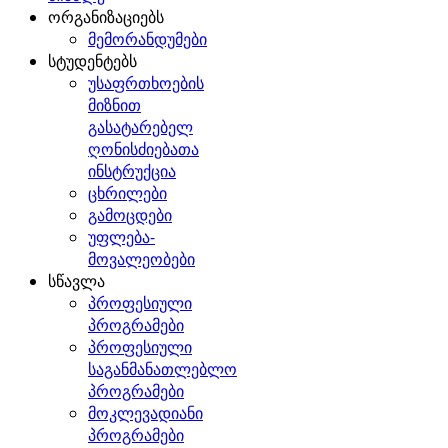
ორგანიზაციებს
მემორანდუმები
სტუდენტებს
უსაფრთხოების
მიზნით
გასატარებელ
ღონისძიებათა
ინსტრუქცია
ცხრილები
გამოცდები
უფლება-
მოვალეობები
სწავლა
პროფესიული
პროგრამები
პროფესიული
საგანმანათლებლო
პროგრამები
მოკლევადიანი
პროგრამები