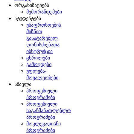
ორგანიზაციებს
მემორანდუმები
სტუდენტებს
უსაფრთხოების
მიზნით
გასატარებელ
ღონისძიებათა
ინსტრუქცია
ცხრილები
გამოცდები
უფლება-
მოვალეობები
სწავლა
პროფესიული
პროგრამები
პროფესიული
საგანმანათლებლო
პროგრამები
მოკლევადიანი
პროგრამები