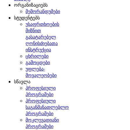
ორგანიზაციებს
მემორანდუმები
სტუდენტებს
უსაფრთხოების
მიზნით
გასატარებელ
ღონისძიებათა
ინსტრუქცია
ცხრილები
გამოცდები
უფლება-
მოვალეობები
სწავლა
პროფესიული
პროგრამები
პროფესიული
საგანმანათლებლო
პროგრამები
მოკლევადიანი
პროგრამები